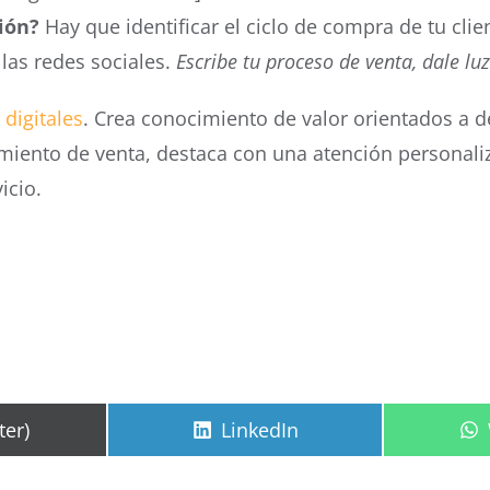
ión?
Hay que identificar el ciclo de compra de tu clie
las redes sociales.
Escribe tu proceso de venta, dale luz
 digitales
. Crea conocimiento de valor orientados a d
eguimiento de venta, destaca con una atención personal
icio.
tir
Compartir
ter)
LinkedIn
en