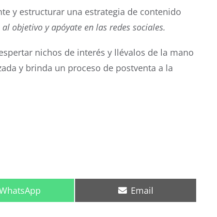
nte y estructurar una estrategia de contenido
 al objetivo y apóyate en las redes sociales.
espertar nichos de interés y llévalos de la mano
izada y brinda un proceso de postventa a la
Compartir
Compartir
WhatsApp
Email
en
en