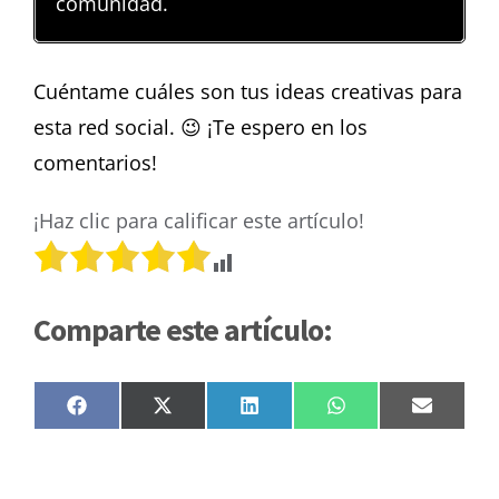
comunidad.
Cuéntame cuáles son tus ideas creativas para
esta red social. 😉 ¡Te espero en los
comentarios!
¡Haz clic para calificar este artículo!
Comparte este artículo:
Compartir
Compartir
Compartir
Compartir
Compar
Facebook
X
LinkedIn
WhatsApp
Email
en
en
en
en
en
(Twitter)