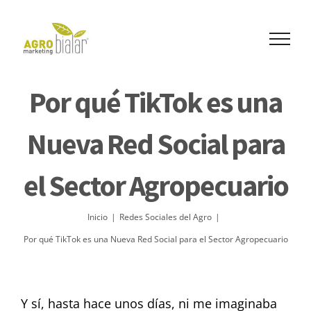
Skip
to
content
Por qué TikTok es una
Nueva Red Social para
el Sector Agropecuario
Inicio
|
Redes Sociales del Agro
|
Por qué TikTok es una Nueva Red Social para el Sector Agropecuario
Y sí, hasta hace unos días, ni me imaginaba