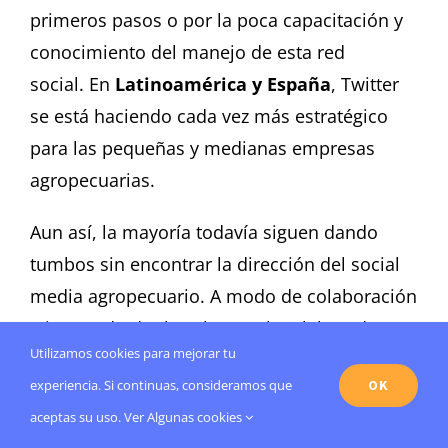
primeros pasos o por la poca capacitación y
conocimiento del manejo de esta red
social.
En
Latinoamérica y España
, Twitter
se está haciendo cada vez más estratégico
para las pequeñas y medianas empresas
agropecuarias.
Aun así, la mayoría todavía siguen dando
tumbos sin encontrar la dirección del social
media agropecuario.
A modo de colaboración
e intentado dar luz al tema, he elaborado
una
Utilizamos cookies para mejorar tu
lista con 15 errores más comunes que las
OK
experiencia. Si continuas, consideramos que
empresas deben evitar en Twitter
.
aceptas su uso.
Ver Algunas cookies
1.- No programar nuestras publicaciones con